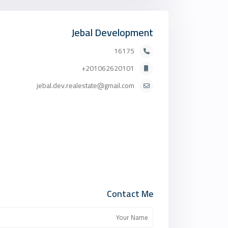
Jebal Development
16175
201062620101+
jebal.dev.realestate@gmail.com
Contact Me