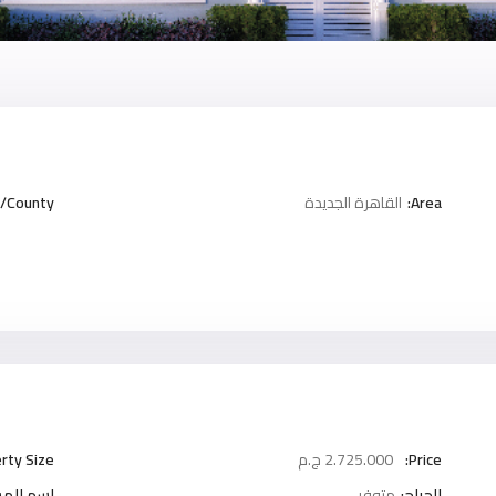
Area:
القاهرة الجديدة
/County:
Price:
2.725.000 ج.م
rty Size:
الجراج:
متوفر
اسم المش