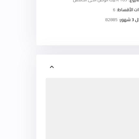
ت الأقساط:
6
ور:
82885