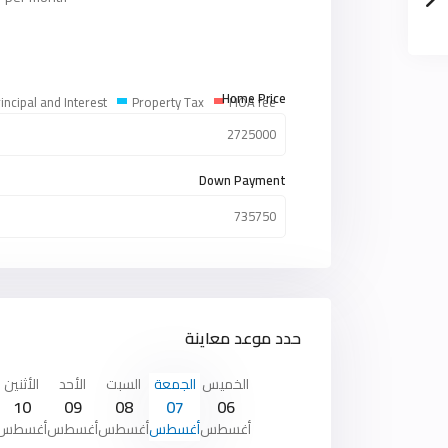
Home Price
incipal and Interest
Property Tax
HOA fee
Down Payment
حدد موعد معاينة
الخميس
الجمعة
السبت
الأحد
الأثنين
10
09
08
07
06
أغسطس
أغسطس
أغسطس
أغسطس
أغسطس