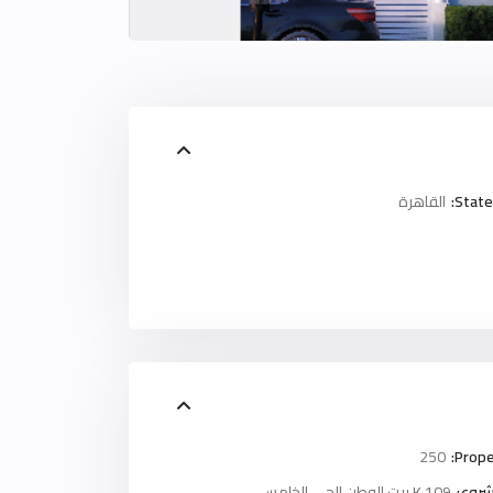
State
القاهرة
250
Prope
روع:
K 109 بيت الوطن الحى الخامس