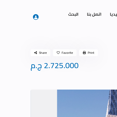
ديا
اتصل بنا
البحث
Share
Favorite
Print
2.725.000 ج.م