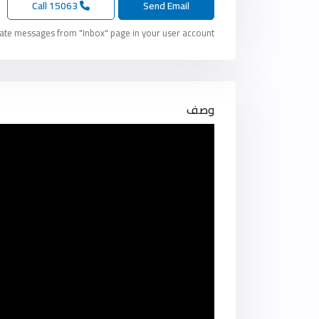
15063
Call
vate messages from "Inbox" page in your user account.
وصف