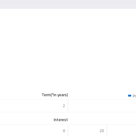
Term(*in years)
Pr
Interest