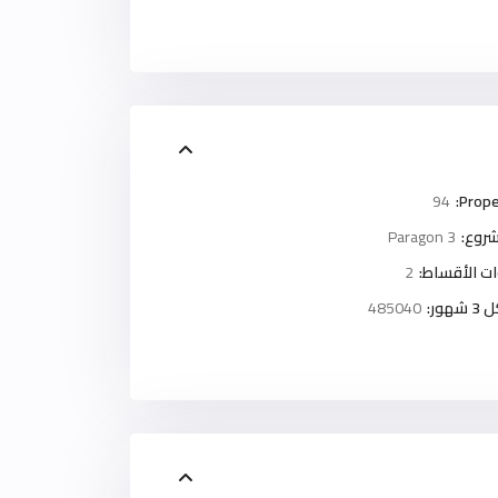
94
Prope
روع:
Paragon 3
ت الأقساط:
2
ور:
485040