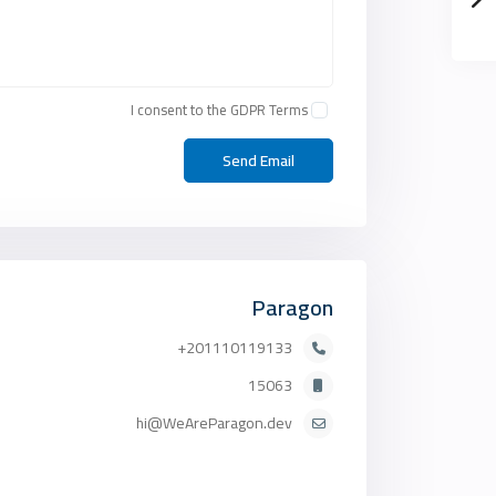
I consent to the
GDPR Terms
Paragon
201110119133+
15063
hi@WeAreParagon.dev