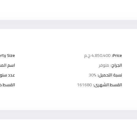
Price:
4.850.400 ج.م
rty Size:
الجراج:
متوفر
اسم المش
نسبة التحميل:
30%
عدد سنوا
القسط الشهرى:
161680
القسط كل 3 شه