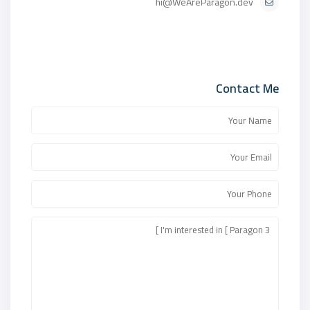
hi@WeAreParagon.dev
Contact Me