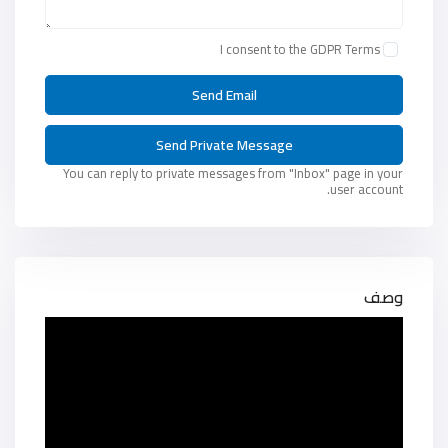
I consent to the
GDPR Terms
You can reply to private messages from "Inbox" page in your
user account.
وصف