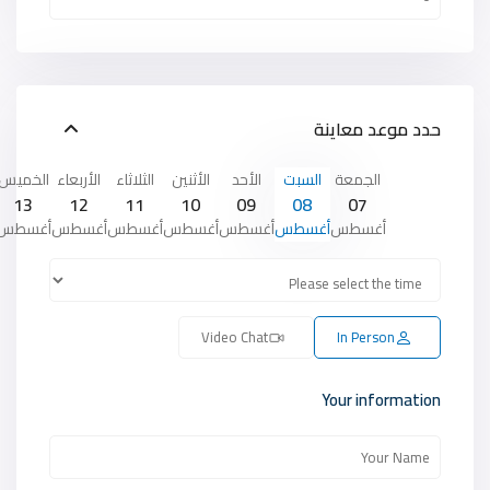
حدد موعد معاينة
الجمعة
السبت
الأحد
الأثنين
الثلاثاء
الأربعاء
الخميس
13
12
11
10
09
08
07
أغسطس
أغسطس
أغسطس
أغسطس
أغسطس
أغسطس
أغسطس
Video Chat
In Person
Your information