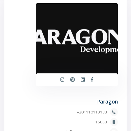
Paragon
201110119133+
15063