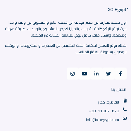
اول منصة عقارية في مصر، تهدف الى خدمة البائع والمسوق في وقت واحد!
حيث توفر للبائع كافة الأدوات والمزايا لعرض المشاريع والوحدات بطريقة سهلة
ومنظمة، وانشاء ملف كامل لهم، لمتابعة الطلبات عبر المنصة.
كذلك توفر للعميل امكانية البحث المتقدم، عن العقارات والمشروعات، والوكلاء
للوصول بسهولة للعقار المناسب.
اتصل بنا
القاهرة، مصر
+201110071670
info@xoegypt.com