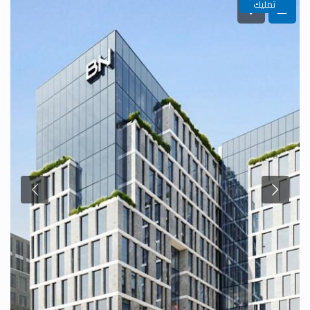
تمليك