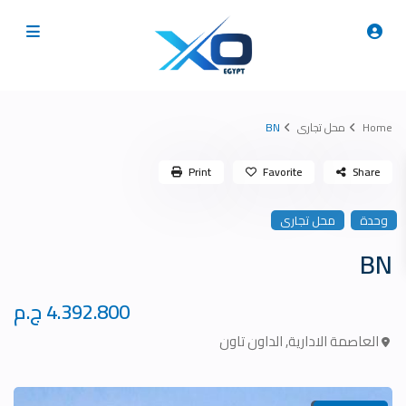
Home
محل تجارى
BN
Print
Favorite
Share
وحدة
محل تجارى
BN
4.392.800 ج.م
العاصمة الادارية
,
الداون تاون