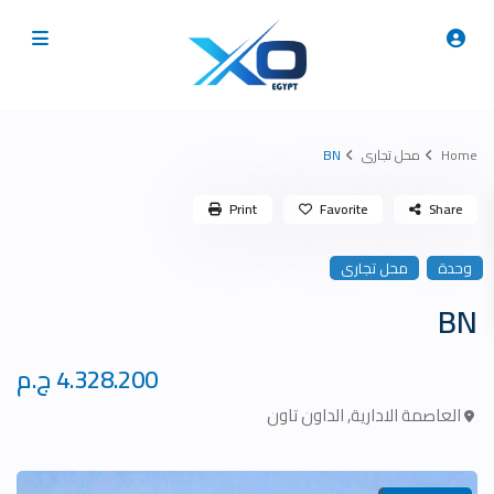
Home
محل تجارى
BN
Print
Favorite
Share
وحدة
محل تجارى
BN
4.328.200 ج.م
العاصمة الادارية
,
الداون تاون