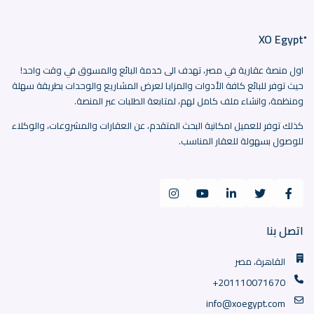
اول منصة عقارية في مصر، تهدف الى خدمة البائع والمسوق في وقت واحد!
حيث توفر للبائع كافة الأدوات والمزايا لعرض المشاريع والوحدات بطريقة سهلة
ومنظمة، وانشاء ملف كامل لهم، لمتابعة الطلبات عبر المنصة.
كذلك توفر للعميل امكانية البحث المتقدم، عن العقارات والمشروعات، والوكلاء
للوصول بسهولة للعقار المناسب.
اتصل بنا
القاهرة، مصر
+201110071670
info@xoegypt.com