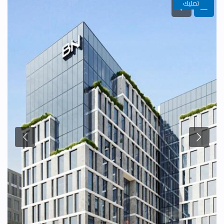
تمليك