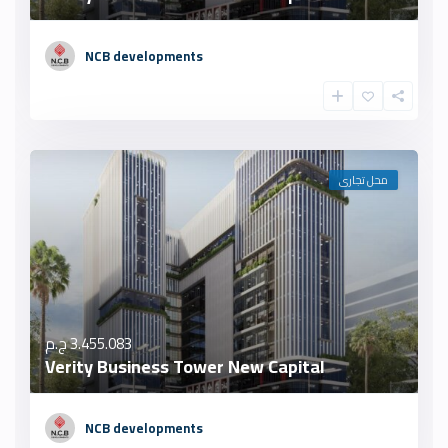
NCB developments
محل تجارى
3.455.083 ج.م
Verity Business Tower New Capital
NCB developments