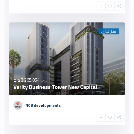
محل تجارى
3.265.054 ج.م
Verity Business Tower New Capital
NCB developments