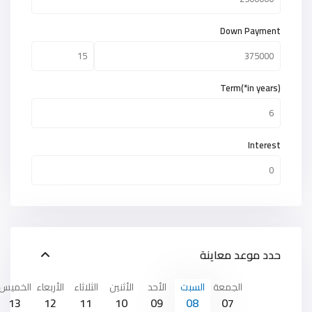
Down Payment
Term(*in years)
Interest
حدد موعد معاينة
الجمعة
السبت
الأحد
الأثنين
الثلاثاء
الأربعاء
الخميس
13
12
11
10
09
08
07