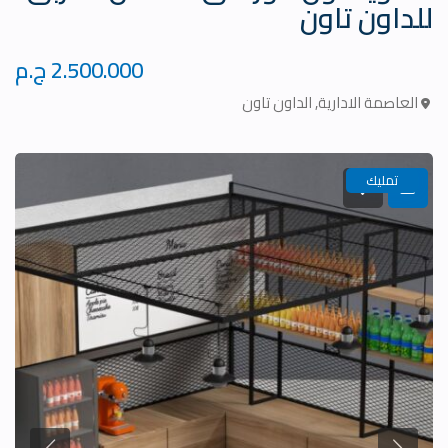
للداون تاون
2.500.000 ج.م
العاصمة الادارية
,
الداون تاون
تمليك