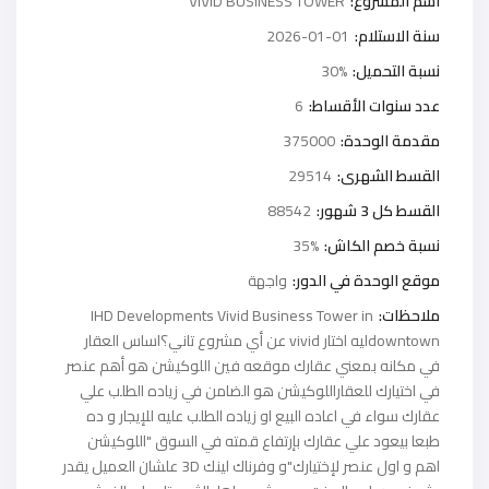
اسم المشروع:
VIVID BUSINESS TOWER
سنة الاستلام:
2026-01-01
نسبة التحميل:
30%
عدد سنوات الأقساط:
6
مقدمة الوحدة:
375000
القسط الشهرى:
29514
القسط كل 3 شهور:
88542
نسبة خصم الكاش:
35%
موقع الوحدة في الدور:
واجهة
ملاحظات:
IHD Developments Vivid Business Tower in
downtownليه اختار vivid عن أي مشروع تاني؟اساس العقار
في مكانه بمعني عقارك موقعه فين اللوكيشن هو أهم عنصر
في اختيارك للعقاراللوكيشن هو الضامن في زياده الطلب علي
عقارك سواء في اعاده البيع او زياده الطلب عليه للإيجار و ده
طبعا بيعود علي عقارك بإرتفاع قمته في السوق "اللوكيشن
اهم و اول عنصر لإختيارك"و وفرناك لينك 3D علشان العميل يقدر