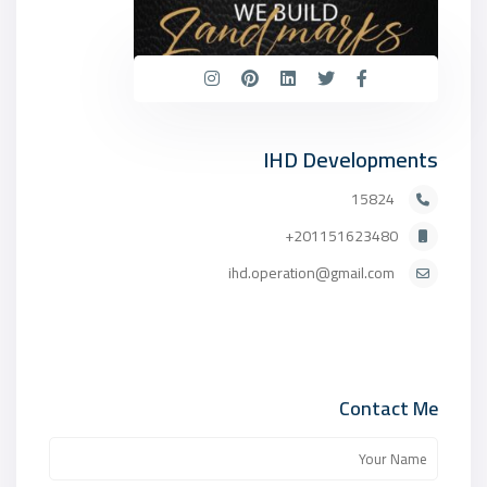
IHD Developments
15824
201151623480+
ihd.operation@gmail.com
Contact Me