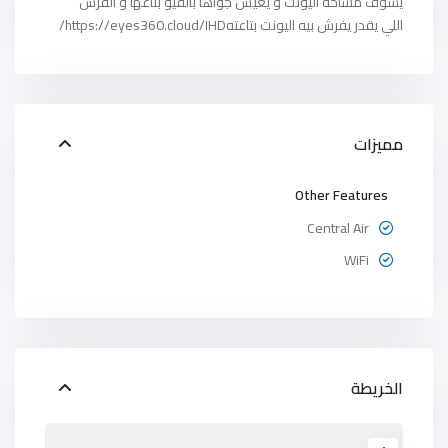
يشوف مساحه اليونت و يعيش جواها بالڤيو بتاعها و الفرش
اللي يقدر يفرش بيه اليونت بتاعتهhttps://eyes360.cloud/IHD/
مميزات
Other Features
Central Air
WiFi
الخريطة