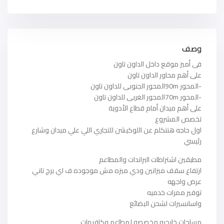
وصف
فى أميز موقع داخل الداون تاون
على أهم محاور الداون تاون
-المحور 90mالمحور الجنوبى للداون تاون
-المحور 70mالمحور الغربى للداون تاون
على أهم ميدان أمام قطاع الأدوية
تخصص المشروع
اول حاجه هنتكلم عن اللوكيشن للتجاري اللي علي ميدان وشارع
رئيسي
مطبقين اشتراطات البراندات والمطاعم
ارتفاع سقف ميزانين ودي ميزه مش موجوده ف اي برج تاني
عرض واجهه
توفير ممرات خدميه
واسانسيرات لشحن البضائع
مساحات خارجيه مخصصه لمطاعم وكافيهات