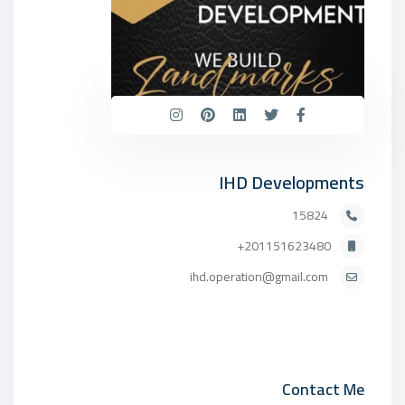
IHD Developments
15824
201151623480+
ihd.operation@gmail.com
Contact Me