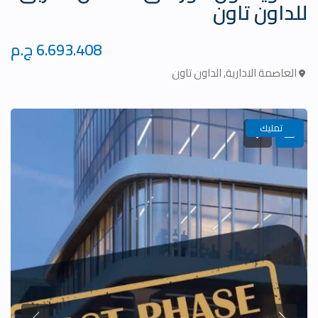
للداون تاون
6.693.408 ج.م
العاصمة الادارية
,
الداون تاون
تمليك