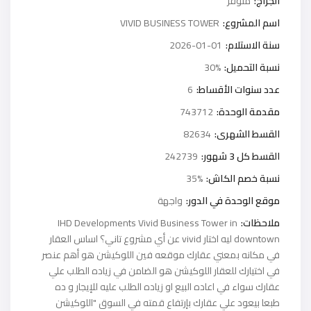
الجراج:
متوفر
اسم المشروع:
VIVID BUSINESS TOWER
سنة الاستلام:
2026-01-01
نسبة التحميل:
30%
عدد سنوات الأقساط:
6
مقدمة الوحدة:
743712
القسط الشهرى:
82634
القسط كل 3 شهور:
242739
نسبة خصم الكاش:
35%
موقع الوحدة في الدور:
واجهة
ملاحظات:
IHD Developments Vivid Business Tower in
downtown ليه اختار vivid عن أي مشروع تاني؟ اساس العقار
في مكانه بمعني عقارك موقعه فين اللوكيشن هو أهم عنصر
في اختيارك للعقار اللوكيشن هو الضامن في زياده الطلب علي
عقارك سواء في اعاده البيع او زياده الطلب عليه للإيجار و ده
طبعا بيعود علي عقارك بإرتفاع قمته في السوق "اللوكيشن