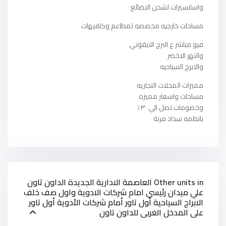
واسانسيرات لشحن البضائع
مساحات خارجيه مخصصه لمطاعم وكافيهات
فيو مباشر ع البرج الايقوني
والنهر الاخضر
والابرج السياحيه
مميزات المحلات التجاريه
مساحات واسعار مميزه
وخصومات تصل الي ٣٠٪
بانظمه سداد مرنة
Other units in
العاصمة الادارية الجديدة الداون تاون
علي ميدان رئيسي امام شركات الادوية واول صف خلف
الابراج السياحية أول تاور أمام شركات الأدوية أول تاور
على المدخل الغربى للداون تاون