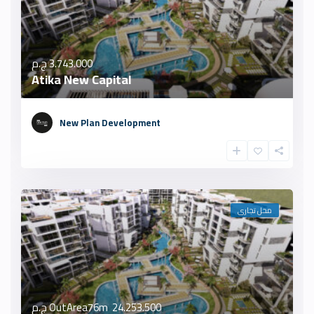
3.743.000 ج.م
Atika New Capital
New Plan Development
محل تجارى
OutArea76m
24.253.500 ج.م