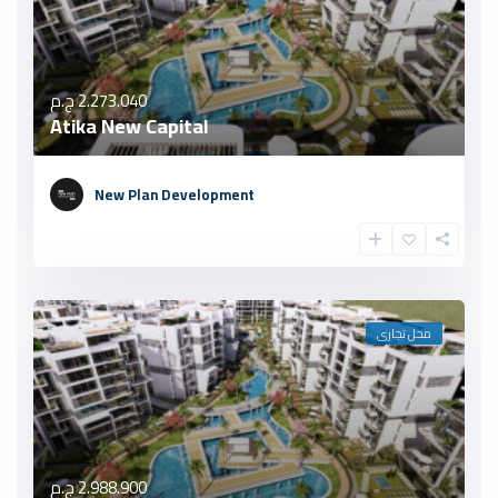
2.273.040 ج.م
Atika New Capital
New Plan Development
محل تجارى
2.988.900 ج.م