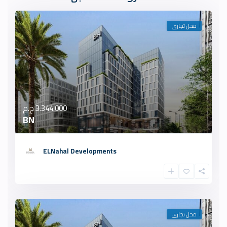
محل تجارى
3.344.000 ج.م
BN
ELNahal Developments
محل تجارى