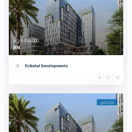
5.244.000 ج.م
BN
ELNahal Developments
محل تجارى