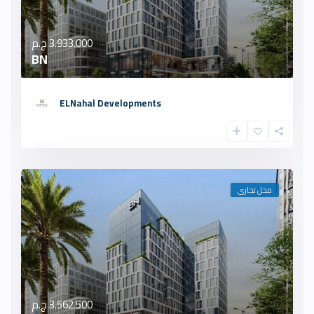
3.933.000 ج.م
BN
ELNahal Developments
محل تجارى
3.562.500 ج.م