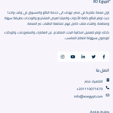
اول منصة عقارية في مصر، تهدف الى خدمة البائع والمسوق في وقت واحد!
حيث توفر للبائع كافة الأدوات والمزايا لعرض المشاريع والوحدات بطريقة سهلة
ومنظمة، وانشاء ملف كامل لهم، لمتابعة الطلبات عبر المنصة.
كذلك توفر للعميل امكانية البحث المتقدم، عن العقارات والمشروعات، والوكلاء
للوصول بسهولة للعقار المناسب.
اتصل بنا
القاهرة، مصر
+201110071670
info@xoegypt.com
روابط هامة