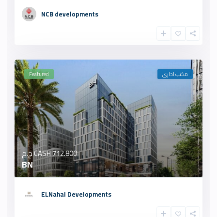
NCB developments
مكتب ادارى
Featured
712.800 ج.م
CASH
BN
ELNahal Developments