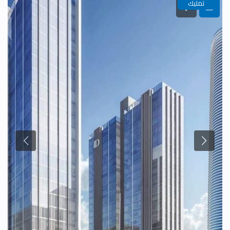
تمليك