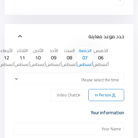
حدد موعد معاينة
الخميس
الجمعة
السبت
الأحد
الأثنين
الثلاثاء
الأربعاء
12
11
10
09
08
07
06
أغسطس
أغسطس
أغسطس
أغسطس
أغسطس
أغسطس
أغسطس
Video Chat
In Person
Your information