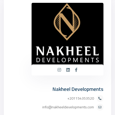
Nakheel Developments
201154353520+
info@nakheeldevelopments.com