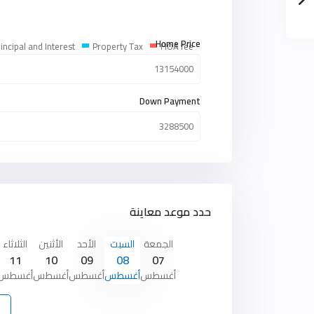
Home Price
incipal and Interest
Property Tax
HOA fee
Down Payment
حدد موعد معاينة
الجمعة
السبت
الأحد
الأثنين
الثلاثاء
11
10
09
08
07
أغسطس
أغسطس
أغسطس
أغسطس
أغسطس