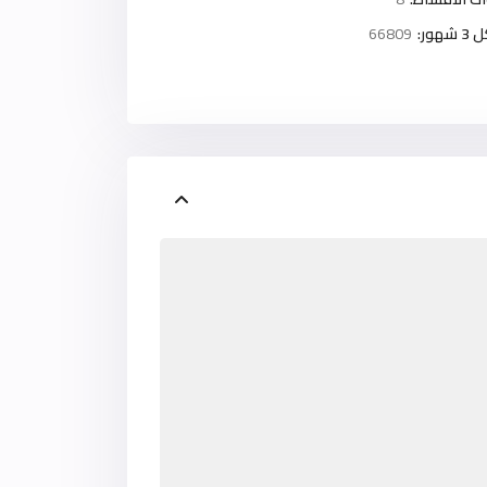
ور:
66809