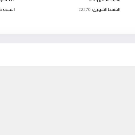
القسط الشهرى:
22270
القسط كل 3 شه