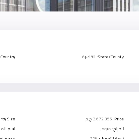
State/County:
القاهرة
Country:
Price:
2.672.355 ج.م
rty Size:
الجراج:
متوفر
اسم المش
نسبة التحميل:
30%
عدد سنوا