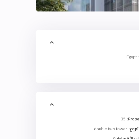
Egypt
35
Prope
روع:
double two tower
ت الأقساط:
8