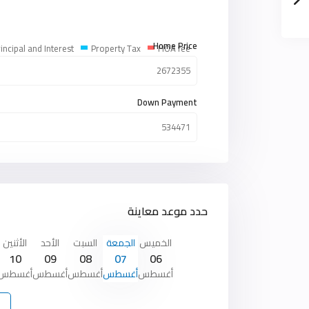
Home Price
incipal and Interest
Property Tax
HOA fee
Down Payment
حدد موعد معاينة
الخميس
الجمعة
السبت
الأحد
الأثنين
10
09
08
07
06
أغسطس
أغسطس
أغسطس
أغسطس
أغسطس