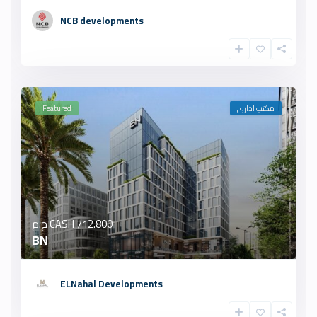
NCB developments
مكتب ادارى
Featured
712.800 ج.م
CASH
BN
ELNahal Developments