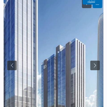
تمليك