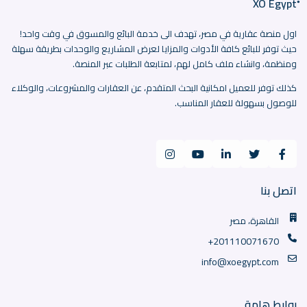
اول منصة عقارية في مصر، تهدف الى خدمة البائع والمسوق في وقت واحد!
حيث توفر للبائع كافة الأدوات والمزايا لعرض المشاريع والوحدات بطريقة سهلة
ومنظمة، وانشاء ملف كامل لهم، لمتابعة الطلبات عبر المنصة.
كذلك توفر للعميل امكانية البحث المتقدم، عن العقارات والمشروعات، والوكلاء
للوصول بسهولة للعقار المناسب.
اتصل بنا
القاهرة، مصر
+201110071670
info@xoegypt.com
روابط هامة