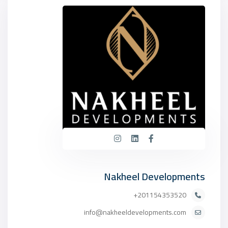
Nakheel Developments
201154353520+
info@nakheeldevelopments.com