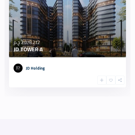
2.078.212 ج.م
JD TOWER A
JD Holding