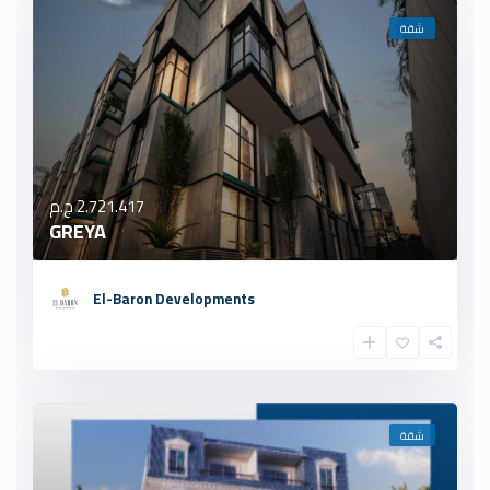
شقة
2.721.417 ج.م
GREYA
El-Baron Developments
شقة