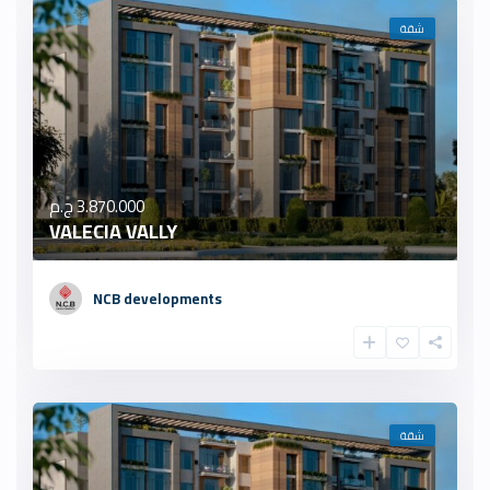
شقة
3.870.000 ج.م
VALECIA VALLY
NCB developments
شقة