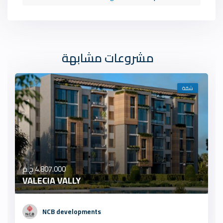
مشروعات مشابهة
شقة
4.807.000 ج.م
VALECIA VALLY
NCB developments