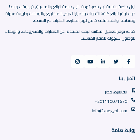
اول منصة عقارية في مصر، تهدف الى خدمة البائع والمسوق في وقت واحد!
حيث توفر للبائع كافة الأدوات والمزايا لعرض المشاريع والوحدات بطريقة سهلة
ومنظمة، وانشاء ملف كامل لهم، لمتابعة الطلبات عبر المنصة.
كذلك توفر للعميل امكانية البحث المتقدم، عن العقارات والمشروعات، والوكلاء
للوصول بسهولة للعقار المناسب.
اتصل بنا
القاهرة، مصر
+201110071670
info@xoegypt.com
روابط هامة