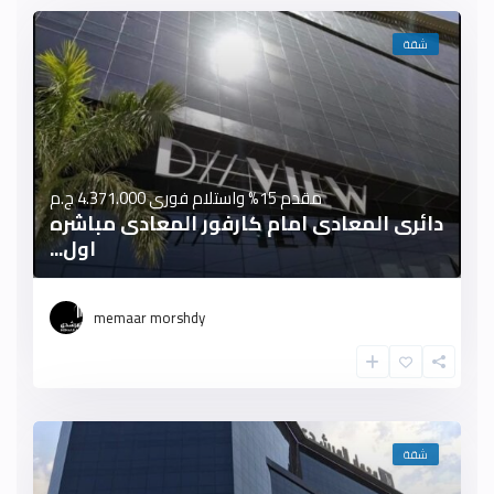
شقة
مقدم 15% واستلام فورى
4.371.000 ج.م
دائرى المعادى امام كارفور المعادى مباشره
اول...
memaar morshdy
شقة