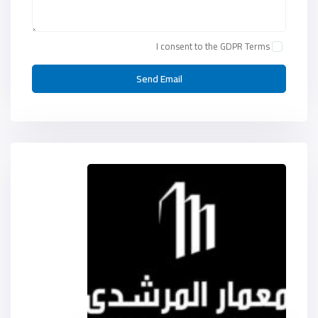
I consent to the
GDPR Terms