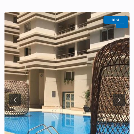
تمليك