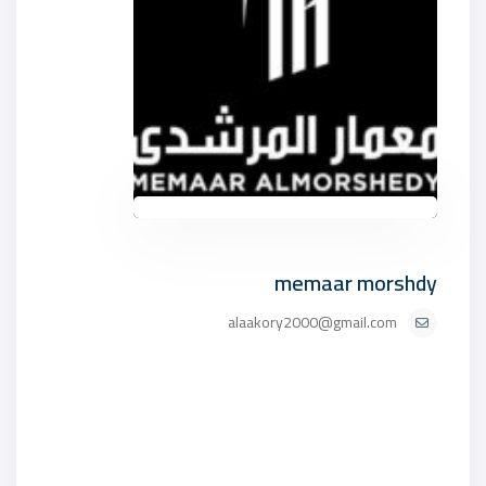
memaar morshdy
alaakory2000@gmail.com