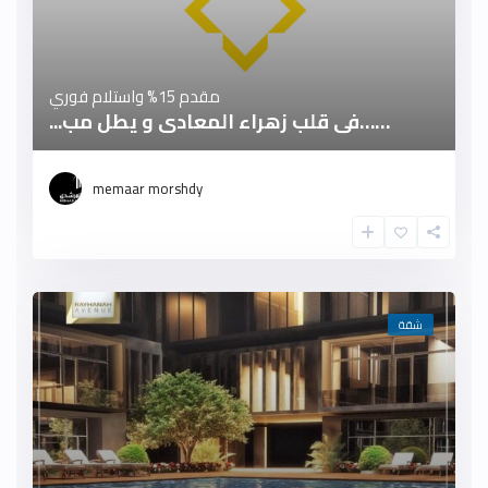
مقدم 15% واستلام فوري
……فى قلب زهراء المعادى و يطل مب...
memaar morshdy
شقة