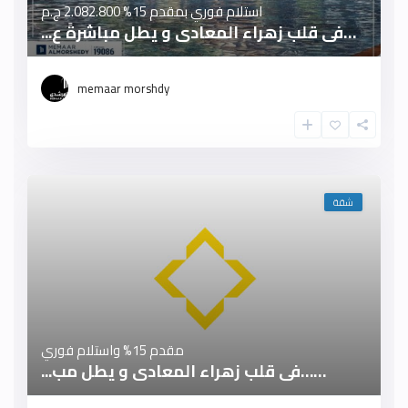
استلام فوري بمقدم 15%
2.082.800 ج.م
…فى قلب زهراء المعادى و يطل مباشرةً ع...
memaar morshdy
شقة
مقدم 15% واستلام فوري
……فى قلب زهراء المعادى و يطل مب...