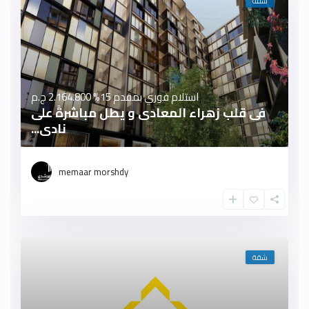
شقة
استلام فوري بمقدم 15%
2.164.800 ج.م
فى قلب زهراء المعادى و يطل مباشرةً على
نادى...
memaar morshdy
شقة