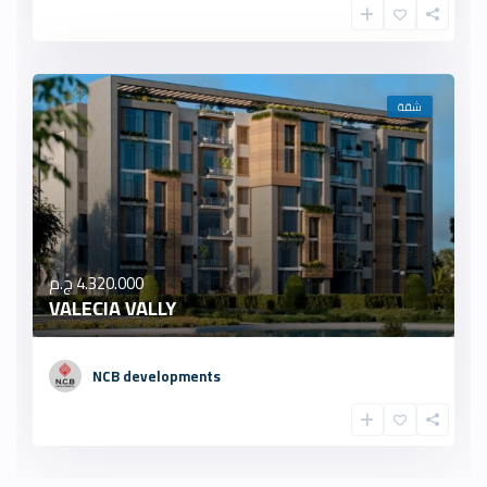
شقة
4.320.000 ج.م
VALECIA VALLY
NCB developments