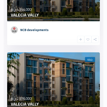
4.344.000 ج.م
VALECIA VALLY
NCB developments
شقة
2.976.000 ج.م
VALECIA VALLY