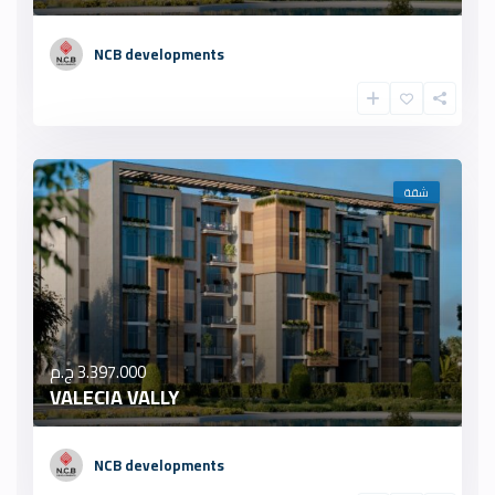
NCB developments
شقة
3.397.000 ج.م
VALECIA VALLY
NCB developments