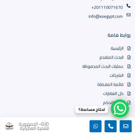
+201110071670
info@xoegypt.com
روابط هامة
الرئيسية
البحث المتقدم
عمليات البحث المحفوظة
الشركات
قائمة المفضلة
كل العقارات
لوحة التحكم
تحتاج مساعدة؟
GUD- الجمهورية
سياسة الخصوصية
للتنمية العمرانية
جميع الحقوق محفوظة | 2023 | منصة XO Egypt