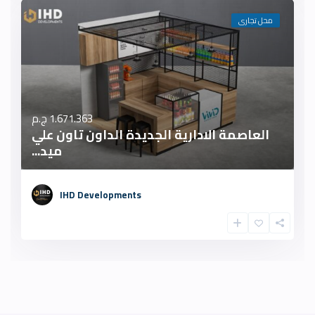
محل تجارى
1.671.363 ج.م
العاصمة الادارية الجديدة الداون تاون علي
ميد...
IHD Developments