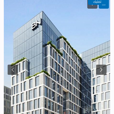
تمليك