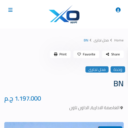
Home
محل تجارى
BN
Print
Favorite
Share
وحدة
محل تجارى
BN
1.197.000 ج.م
العاصمة الادارية
,
الداون تاون