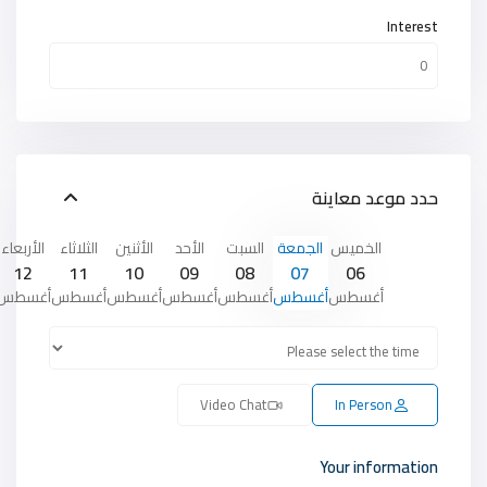
Interest
حدد موعد معاينة
الخميس
الجمعة
السبت
الأحد
الأثنين
الثلاثاء
الأربعاء
12
11
10
09
08
07
06
أغسطس
أغسطس
أغسطس
أغسطس
أغسطس
أغسطس
أغسطس
Video Chat
In Person
Your information