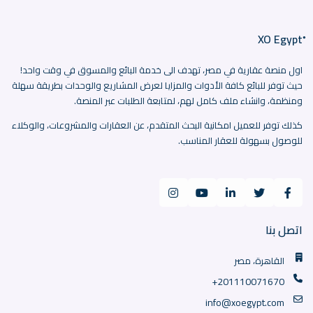
اول منصة عقارية في مصر، تهدف الى خدمة البائع والمسوق في وقت واحد!
حيث توفر للبائع كافة الأدوات والمزايا لعرض المشاريع والوحدات بطريقة سهلة
ومنظمة، وانشاء ملف كامل لهم، لمتابعة الطلبات عبر المنصة.
كذلك توفر للعميل امكانية البحث المتقدم، عن العقارات والمشروعات، والوكلاء
للوصول بسهولة للعقار المناسب.
اتصل بنا
القاهرة، مصر
+201110071670
info@xoegypt.com