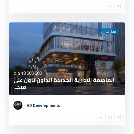
محل تجارى
18.000.000 ج.م
العاصمة الادارية الجديدة الداون تاون علي
ميد...
IHD Developments