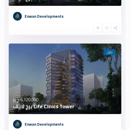
Enwan Developments
طبى
6.120.000 ج.م
Life Clinics Tower برج لايف
Enwan Developments