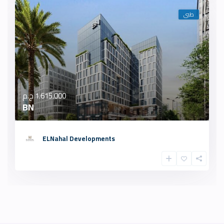
طبى
1.615.000 ج.م
BN
ELNahal Developments