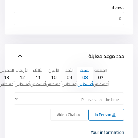
Interest
حدد موعد معاينة
الجمعة
السبت
الأحد
الأثنين
الثلاثاء
الأربعاء
الخميس
13
12
11
10
09
08
07
أغسطس
أغسطس
أغسطس
أغسطس
أغسطس
أغسطس
أغسطس
Video Chat
In Person
Your information