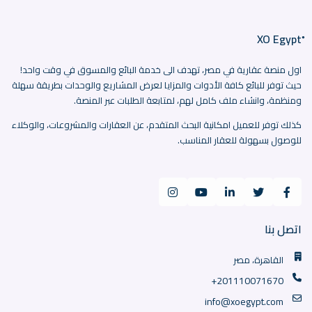
اول منصة عقارية في مصر، تهدف الى خدمة البائع والمسوق في وقت واحد!
حيث توفر للبائع كافة الأدوات والمزايا لعرض المشاريع والوحدات بطريقة سهلة
ومنظمة، وانشاء ملف كامل لهم، لمتابعة الطلبات عبر المنصة.
كذلك توفر للعميل امكانية البحث المتقدم، عن العقارات والمشروعات، والوكلاء
للوصول بسهولة للعقار المناسب.
اتصل بنا
القاهرة، مصر
+201110071670
info@xoegypt.com