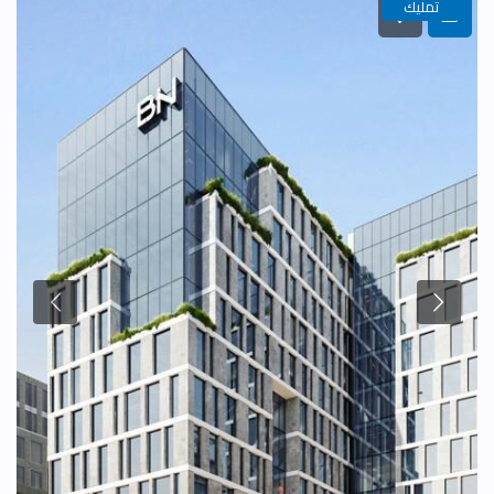
تمليك