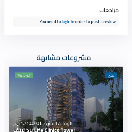
مراجعات
You need to
login
in order to post a review
مشروعات مشابهة
طبى
Featured
الوحدات الاكثر طلباً
1.710.000 ج.م
Life Clinics Tower برج لايف