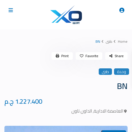
Home
طبى
BN
Print
Favorite
Share
وحدة
طبى
BN
1.227.400 ج.م
العاصمة الادارية
,
الداون تاون