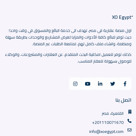
اول منصة عقارية في مصر، تهدف الى خدمة البائع والمسوق في وقت واحد!
حيث توفر للبائع كافة الأدوات والمزايا لعرض المشاريع والوحدات بطريقة سهلة
ومنظمة، وانشاء ملف كامل لهم، لمتابعة الطلبات عبر المنصة.
كذلك توفر للعميل امكانية البحث المتقدم، عن العقارات والمشروعات، والوكلاء
للوصول بسهولة للعقار المناسب.
اتصل بنا
القاهرة، مصر
+201110071670
info@xoegypt.com