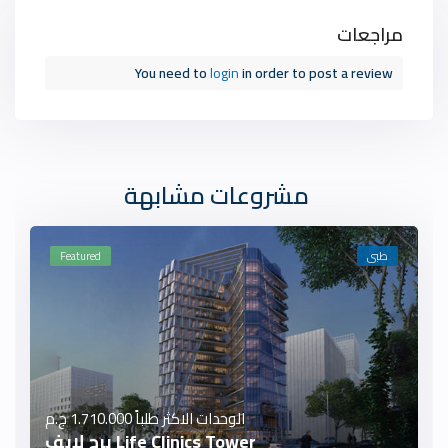
مراجعات
You need to
login
in order to post a review
مشروعات مشابهة
طبى
Featured
الوحدات الاكثر طلباً
1.710.000 ج.م
Life Clinics Tower برج لايف