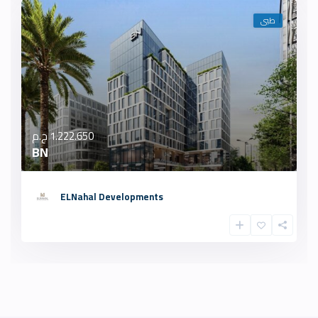
طبى
1.222.650 ج.م
BN
ELNahal Developments