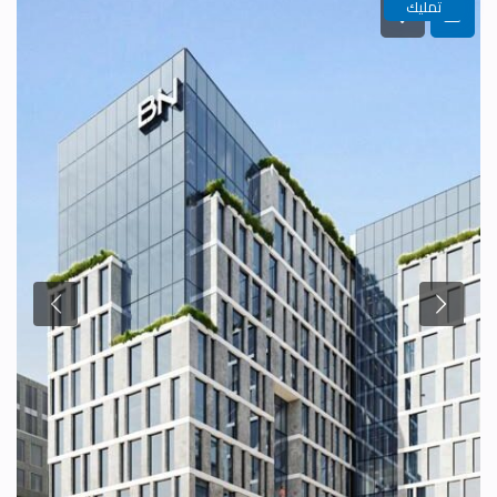
تمليك