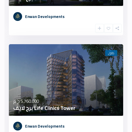
Enwan Developments
طبى
5.760.000 ج.م
Life Clinics Tower برج لايف
Enwan Developments