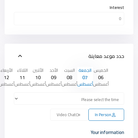
Interest
حدد موعد معاينة
الخميس
الجمعة
السبت
الأحد
الأثنين
الثلاثاء
الأربعاء
12
11
10
09
08
07
06
أغسطس
أغسطس
أغسطس
أغسطس
أغسطس
أغسطس
أغسطس
Video Chat
In Person
Your information