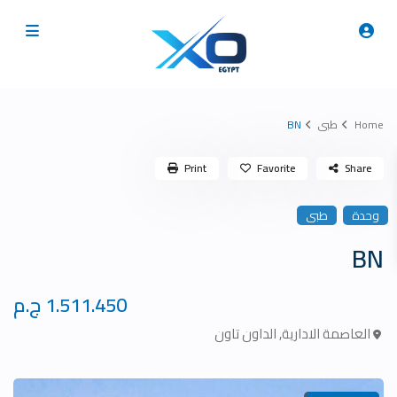
Home
طبى
BN
Print
Favorite
Share
وحدة
طبى
BN
1.511.450 ج.م
العاصمة الادارية
,
الداون تاون