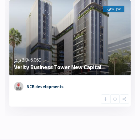
محل تجارى
3.946.069 ج.م
Verity Business Tower New Capital
NCB developments