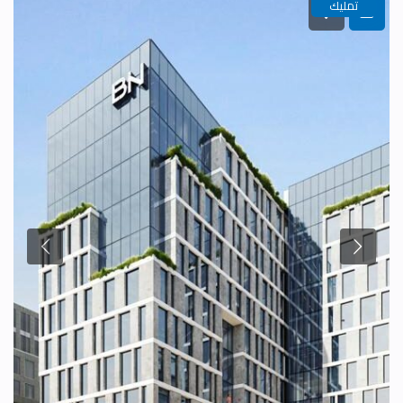
تمليك