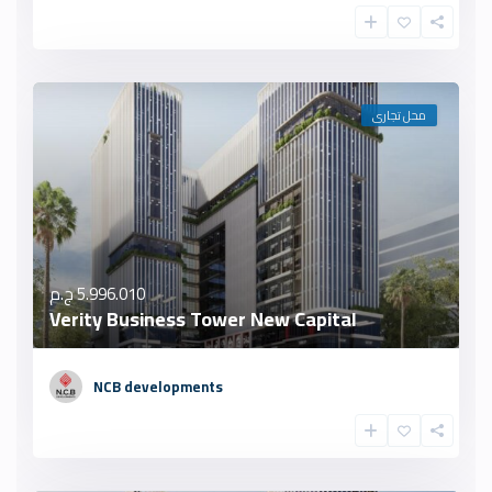
محل تجارى
5.996.010 ج.م
Verity Business Tower New Capital
NCB developments