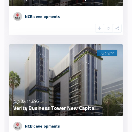
NCB developments
محل تجارى
3.411.895 ج.م
Verity Business Tower New Capital
NCB developments