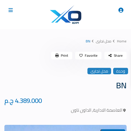
Home
محل تجارى
BN
Print
Favorite
Share
وحدة
محل تجارى
BN
4.389.000 ج.م
العاصمة الادارية
,
الداون تاون