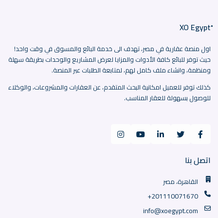
اول منصة عقارية في مصر، تهدف الى خدمة البائع والمسوق في وقت واحد!
حيث توفر للبائع كافة الأدوات والمزايا لعرض المشاريع والوحدات بطريقة سهلة
ومنظمة، وانشاء ملف كامل لهم، لمتابعة الطلبات عبر المنصة.
كذلك توفر للعميل امكانية البحث المتقدم، عن العقارات والمشروعات، والوكلاء
للوصول بسهولة للعقار المناسب.
اتصل بنا
القاهرة، مصر
+201110071670
info@xoegypt.com