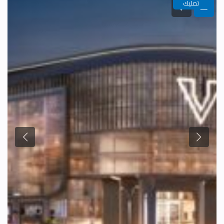
تمليك