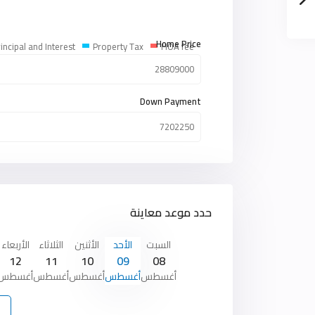
Home Price
incipal and Interest
Property Tax
HOA fee
Down Payment
حدد موعد معاينة
السبت
الأحد
الأثنين
الثلاثاء
الأربعاء
12
11
10
09
08
أغسطس
أغسطس
أغسطس
أغسطس
أغسطس