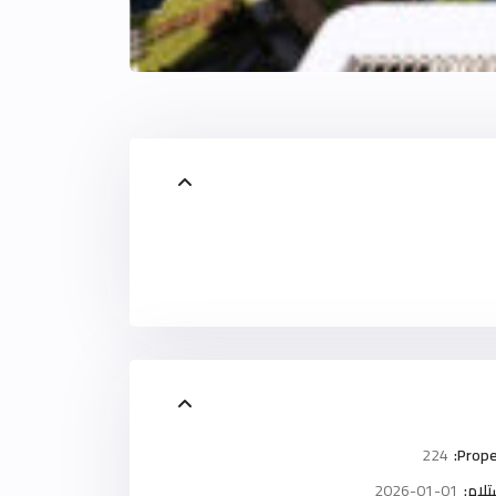
224
Prope
لام:
2026-01-01