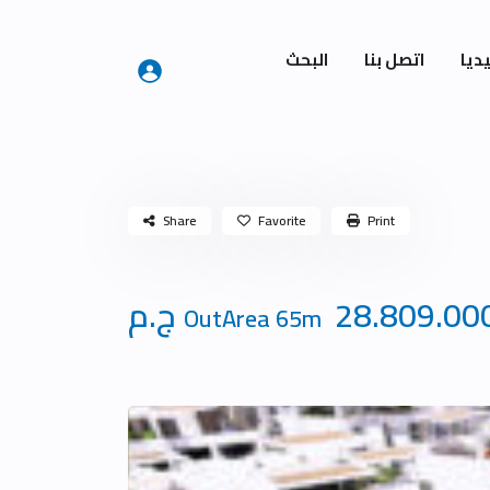
ديا
اتصل بنا
البحث
Share
Favorite
Print
28.809.00 ج.م