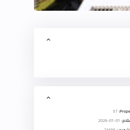
57
Prope
لام:
2026-01-01
لشهرى:
21656