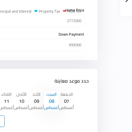
Home Price
incipal and Interest
Property Tax
HOA fee
Down Payment
حدد موعد معاينة
الجمعة
السبت
الأحد
الأثنين
الثلاثاء
11
10
09
08
07
أغسطس
أغسطس
أغسطس
أغسطس
أغسطس