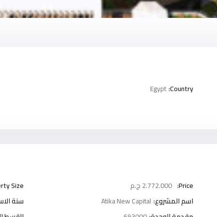
Egypt
Country:
Price:
2.772.000 ج.م
rty Size:
اسم المشروع:
Atika New Capital
سنة الاست
مقدمة الوحدة:
693000
القسط ا