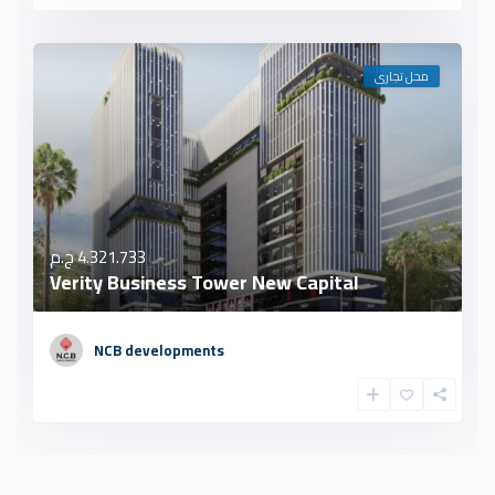
محل تجارى
4.321.733 ج.م
Verity Business Tower New Capital
NCB developments