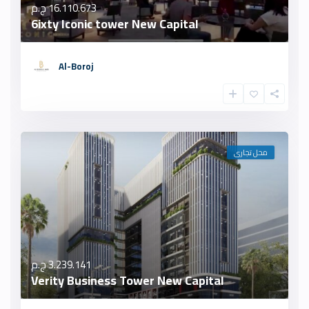
16.110.673 ج.م
6ixty Iconic tower New Capital
Al-Boroj
محل تجارى
3.239.141 ج.م
Verity Business Tower New Capital