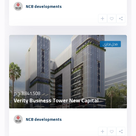
NCB developments
محل تجارى
3.841.508 ج.م
Verity Business Tower New Capital
NCB developments