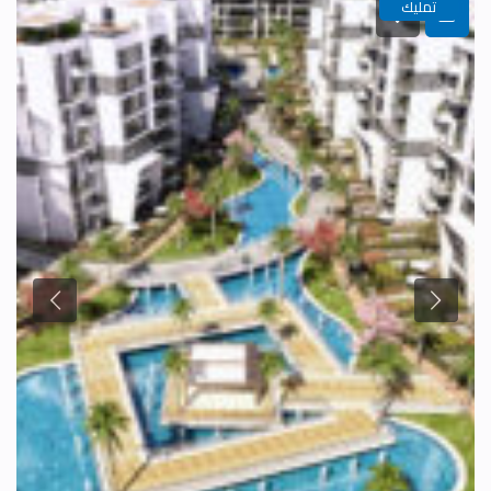
تمليك