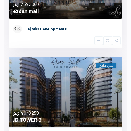
7.597.000 ج.م
ezdan mall
Taj Misr Developments
محل تجارى
4.079.250 ج.م
JD TOWER B