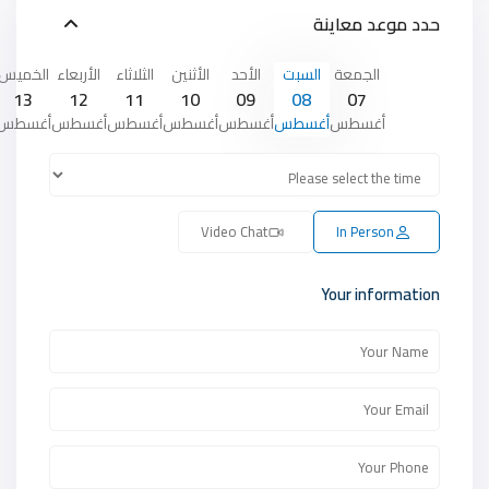
حدد موعد معاينة
الجمعة
السبت
الأحد
الأثنين
الثلاثاء
الأربعاء
الخميس
13
12
11
10
09
08
07
أغسطس
أغسطس
أغسطس
أغسطس
أغسطس
أغسطس
أغسطس
Video Chat
In Person
Your information