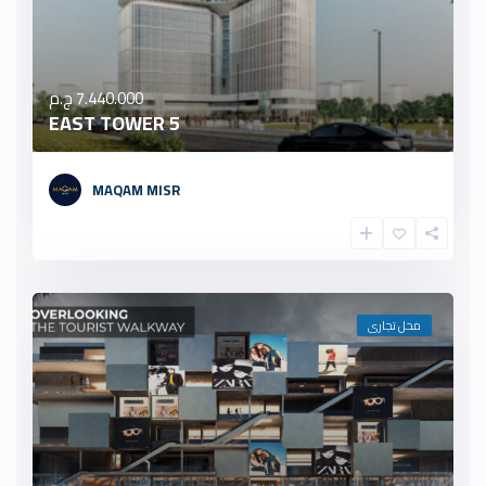
7.440.000 ج.م
5 EAST TOWER
MAQAM MISR
محل تجارى