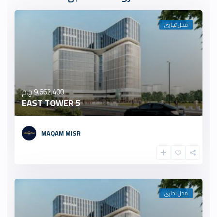
محل تجارى
9.662.400 ج.م
5 EAST TOWER
MAQAM MISR
محل تجارى