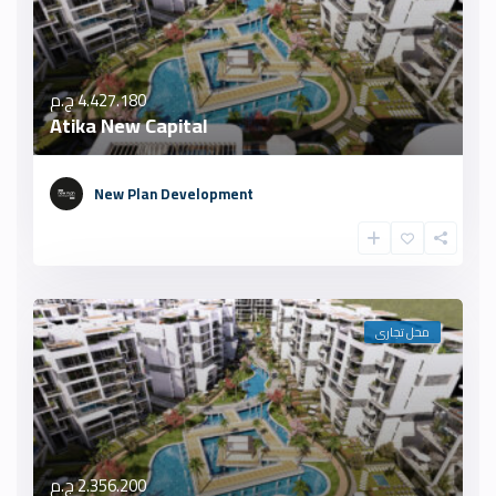
4.427.180 ج.م
Atika New Capital
New Plan Development
محل تجارى
2.356.200 ج.م