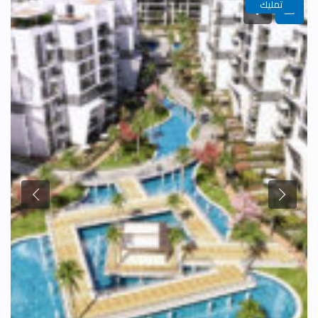
تمليك