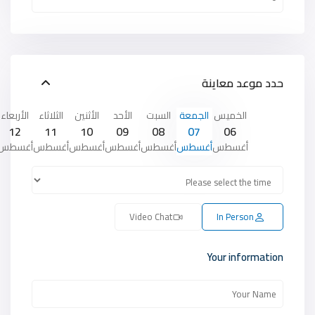
حدد موعد معاينة
الخميس
الجمعة
السبت
الأحد
الأثنين
الثلاثاء
الأربعاء
12
11
10
09
08
07
06
أغسطس
أغسطس
أغسطس
أغسطس
أغسطس
أغسطس
أغسطس
Video Chat
In Person
Your information