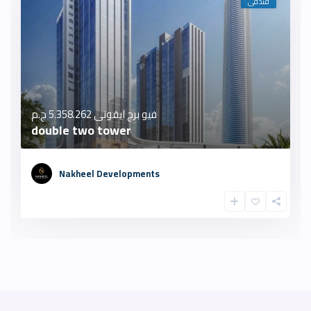
فندقى
فيو برج ايقونى
5.358.262 ج.م
double two tower
Nakheel Developments