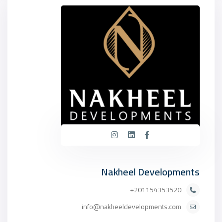
Nakheel Developments
201154353520+
info@nakheeldevelopments.com