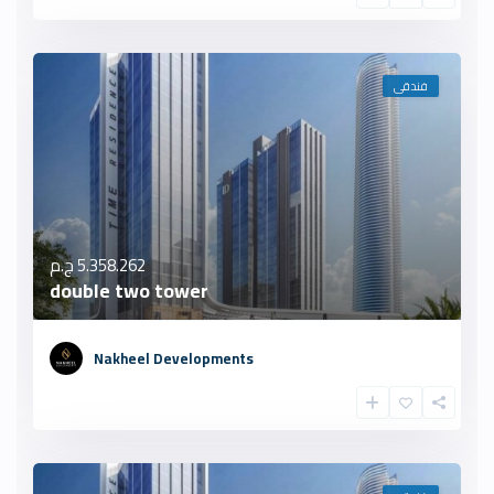
فندقى
5.358.262 ج.م
double two tower
Nakheel Developments