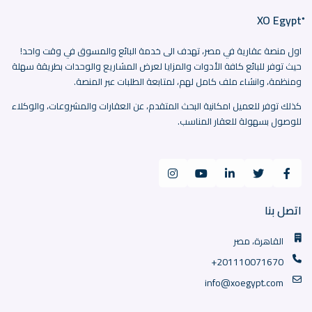
اول منصة عقارية في مصر، تهدف الى خدمة البائع والمسوق في وقت واحد!
حيث توفر للبائع كافة الأدوات والمزايا لعرض المشاريع والوحدات بطريقة سهلة
ومنظمة، وانشاء ملف كامل لهم، لمتابعة الطلبات عبر المنصة.
كذلك توفر للعميل امكانية البحث المتقدم، عن العقارات والمشروعات، والوكلاء
للوصول بسهولة للعقار المناسب.
اتصل بنا
القاهرة، مصر
+201110071670
info@xoegypt.com