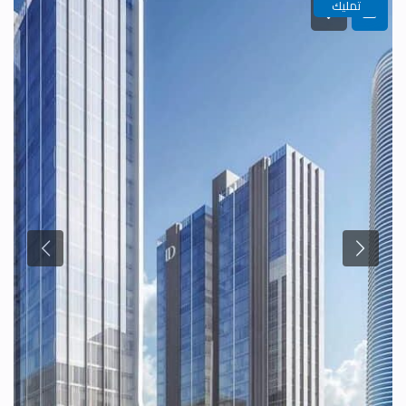
تمليك