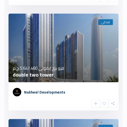
فندقى
فيو برج ايقونى
5.647.460 ج.م
double two tower
Nakheel Developments