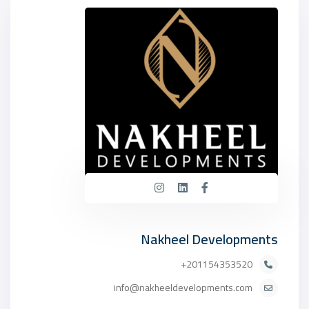
Nakheel Developments
201154353520+
info@nakheeldevelopments.com