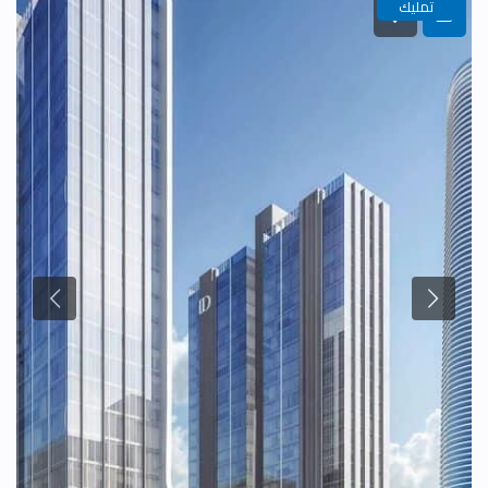
تمليك