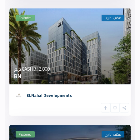
مكتب ادارى
Featured
712.800 ج.م
CASH
BN
ELNahal Developments
مكتب ادارى
Featured