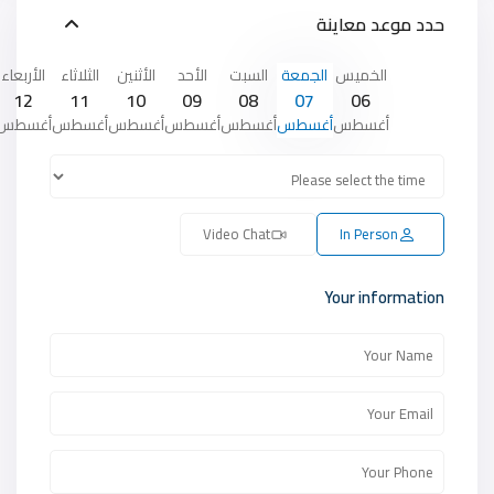
حدد موعد معاينة
الخميس
الجمعة
السبت
الأحد
الأثنين
الثلاثاء
الأربعاء
12
11
10
09
08
07
06
أغسطس
أغسطس
أغسطس
أغسطس
أغسطس
أغسطس
أغسطس
Video Chat
In Person
Your information