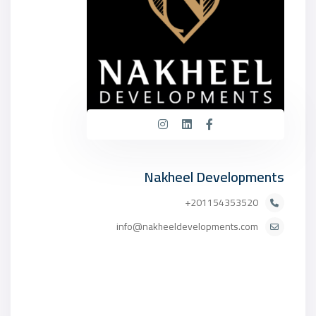
Nakheel Developments
201154353520+
info@nakheeldevelopments.com