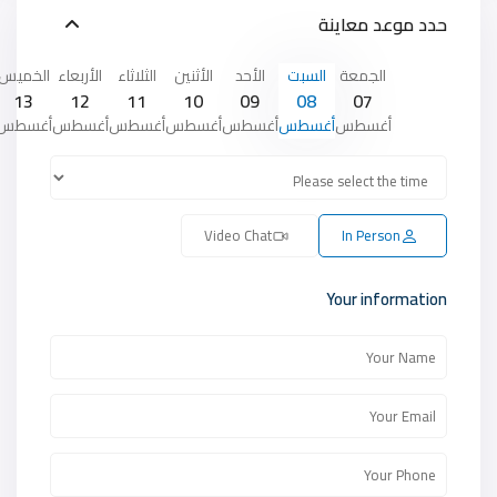
حدد موعد معاينة
الجمعة
السبت
الأحد
الأثنين
الثلاثاء
الأربعاء
الخميس
13
12
11
10
09
08
07
أغسطس
أغسطس
أغسطس
أغسطس
أغسطس
أغسطس
أغسطس
Video Chat
In Person
Your information