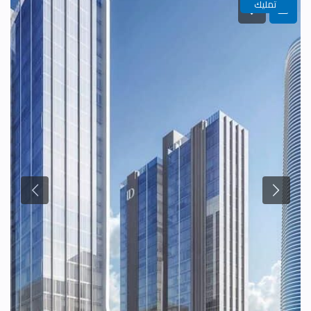
تمليك