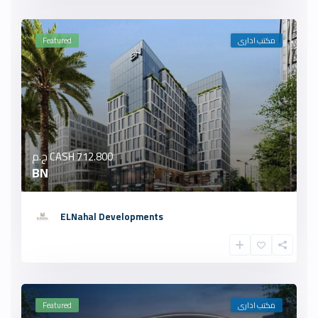
مكتب ادارى
Featured
712.800 ج.م
CASH
BN
ELNahal Developments
مكتب ادارى
Featured