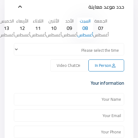
حدد موعد معاينة
الجمعة
السبت
الأحد
الأثنين
الثلاثاء
الأربعاء
الخميس
13
12
11
10
09
08
07
أغسطس
أغسطس
أغسطس
أغسطس
أغسطس
أغسطس
أغسطس
Video Chat
In Person
Your information