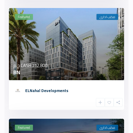
مكتب ادارى
Featured
712.800 ج.م
CASH
BN
ELNahal Developments
مكتب ادارى
Featured