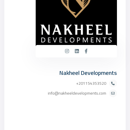
Nakheel Developments
201154353520+
info@nakheeldevelopments.com