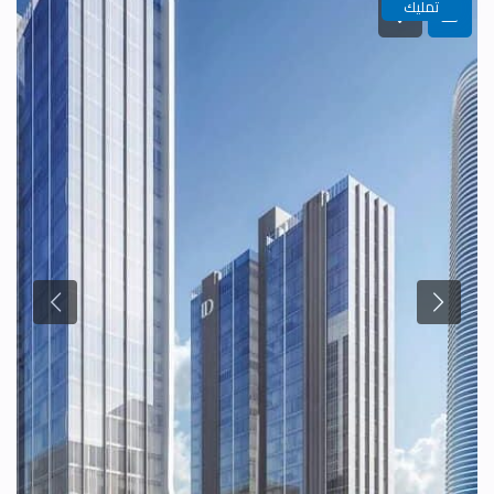
تمليك