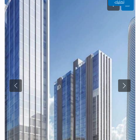
تمليك