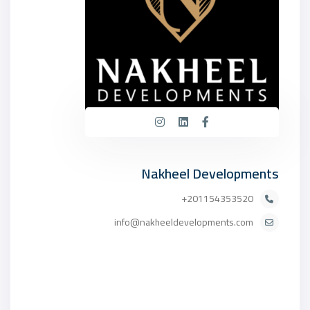
Nakheel Developments
201154353520+
info@nakheeldevelopments.com