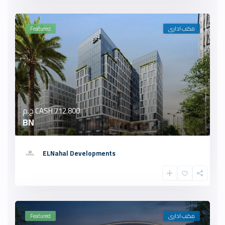
مكتب ادارى
Featured
712.800 ج.م
CASH
BN
ELNahal Developments
مكتب ادارى
Featured