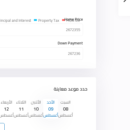
Home Price
incipal and Interest
Property Tax
HOA fee
Down Payment
حدد موعد معاينة
السبت
الأحد
الأثنين
الثلاثاء
الأربعاء
12
11
10
09
08
أغسطس
أغسطس
أغسطس
أغسطس
أغسطس