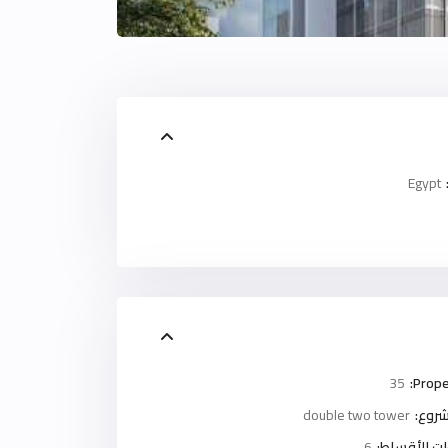
Egypt
35
Prope
روع:
double two tower
ت الأقساط:
6