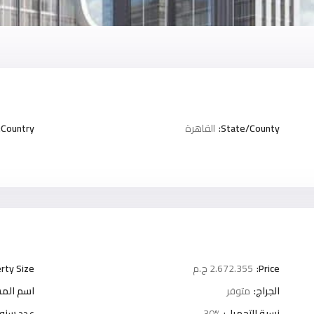
State/County:
القاهرة
Country:
Price:
2.672.355 ج.م
rty Size:
الجراج:
متوفر
اسم المش
نسبة التحميل:
30%
عدد سنوا