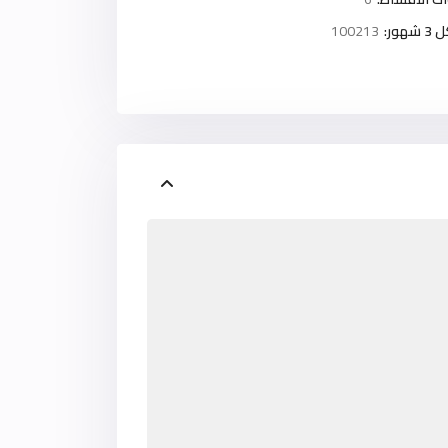
ور:
100213