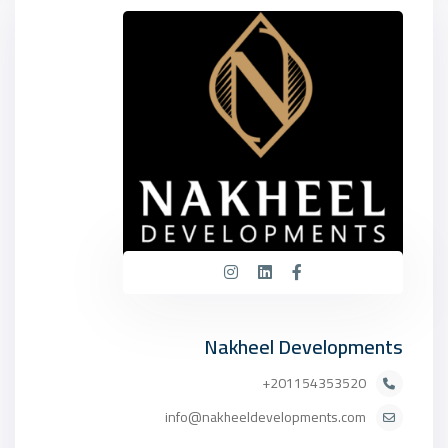
Nakheel Developments
201154353520+
info@nakheeldevelopments.com