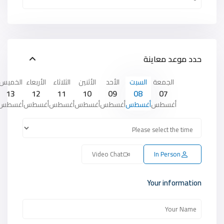
حدد موعد معاينة
الجمعة
السبت
الأحد
الأثنين
الثلاثاء
الأربعاء
الخميس
13
12
11
10
09
08
07
أغسطس
أغسطس
أغسطس
أغسطس
أغسطس
أغسطس
أغسطس
Video Chat
In Person
Your information