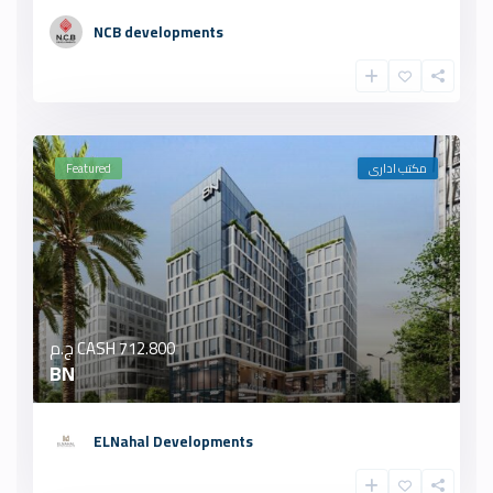
NCB developments
مكتب ادارى
Featured
712.800 ج.م
CASH
BN
ELNahal Developments