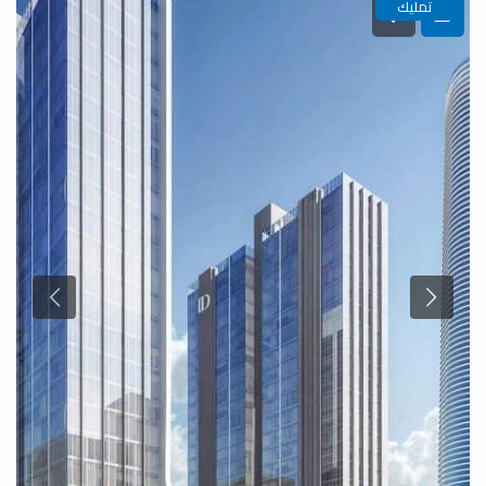
تمليك