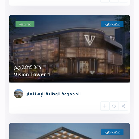
مكتب ادارى
Featured
2.815.344 ج.م
Vision Tower 1
المجموعة الوطنية للإستثمار
مكتب ادارى