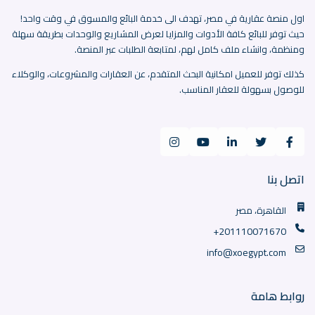
اول منصة عقارية في مصر، تهدف الى خدمة البائع والمسوق في وقت واحد!
حيث توفر للبائع كافة الأدوات والمزايا لعرض المشاريع والوحدات بطريقة سهلة
ومنظمة، وانشاء ملف كامل لهم، لمتابعة الطلبات عبر المنصة.
كذلك توفر للعميل امكانية البحث المتقدم، عن العقارات والمشروعات، والوكلاء
للوصول بسهولة للعقار المناسب.
اتصل بنا
القاهرة، مصر
+201110071670
info@xoegypt.com
روابط هامة