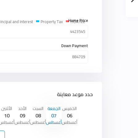
Home Price
incipal and Interest
Property Tax
HOA fee
Down Payment
حدد موعد معاينة
الخميس
الجمعة
السبت
الأحد
الأثنين
10
09
08
07
06
أغسطس
أغسطس
أغسطس
أغسطس
أغسطس