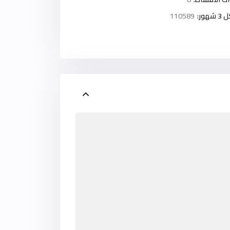
ور:
110589