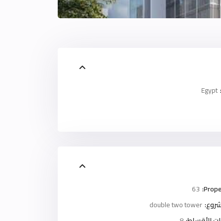
Egypt
63
Prope
روع:
double two tower
ت الأقساط:
8