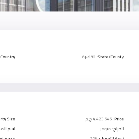
State/County:
القاهرة
Country:
Price:
4.423.545 ج.م
rty Size:
الجراج:
متوفر
اسم المش
نسبة التحميل:
30%
عدد سنوا