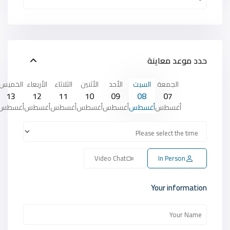
حدد موعد معاينة
الجمعة
السبت
الأحد
الأثنين
الثلاثاء
الأربعاء
الخميس
13
12
11
10
09
08
07
أغسطس
أغسطس
أغسطس
أغسطس
أغسطس
أغسطس
أغسطس
Video Chat
In Person
Your information