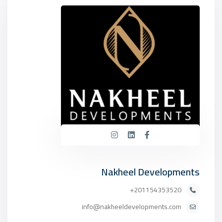
Nakheel Developments
201154353520+
info@nakheeldevelopments.com