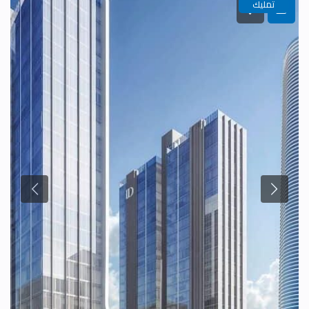
تمليك