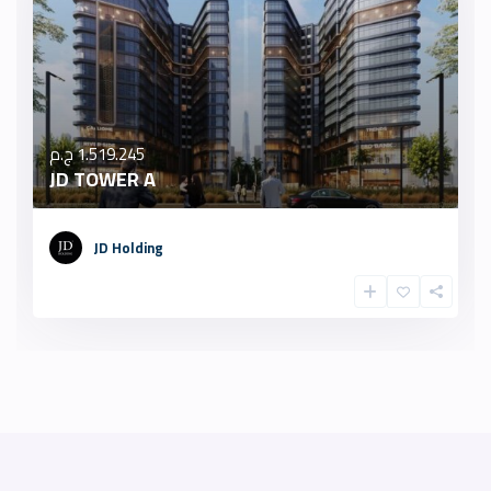
1.519.245 ج.م
JD TOWER A
JD Holding