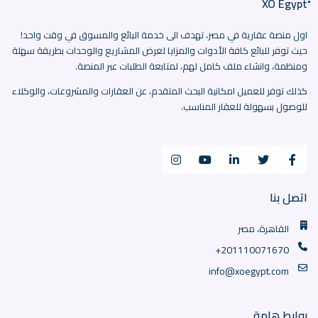
اول منصة عقارية في مصر، تهدف الى خدمة البائع والمسوق في وقت واحد!
حيث توفر للبائع كافة الأدوات والمزايا لعرض المشاريع والوحدات بطريقة سهلة
ومنظمة، وانشاء ملف كامل لهم، لمتابعة الطلبات عبر المنصة.
كذلك توفر للعميل امكانية البحث المتقدم، عن العقارات والمشروعات، والوكلاء
للوصول بسهولة للعقار المناسب.
اتصل بنا
القاهرة، مصر
+201110071670
info@xoegypt.com
روابط هامة