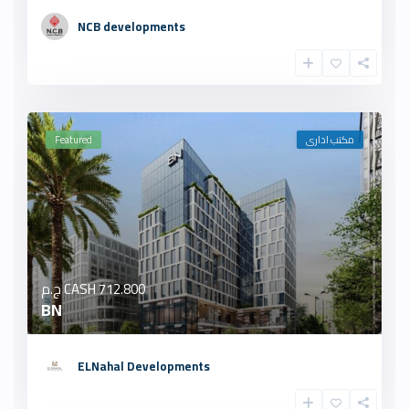
NCB developments
مكتب ادارى
Featured
712.800 ج.م
CASH
BN
ELNahal Developments