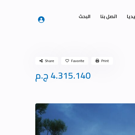
ديا
اتصل بنا
البحث
Share
Favorite
Print
4.315.140 ج.م