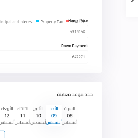
Home Price
incipal and Interest
Property Tax
HOA fee
Down Payment
حدد موعد معاينة
السبت
الأحد
الأثنين
الثلاثاء
الأربعاء
12
11
10
09
08
أغسطس
أغسطس
أغسطس
أغسطس
أغسطس