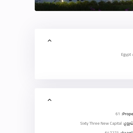
Egypt
61
Prope
روع:
Sixty Three New Capital
لوحدة:
647271