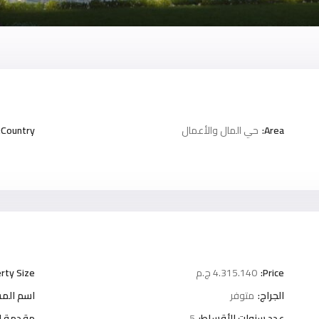
Area:
حي المال والأعمال
Country:
Price:
4.315.140 ج.م
rty Size:
الجراج:
متوفر
اسم المش
عدد سنوات الأقساط:
5
مقدمة ا